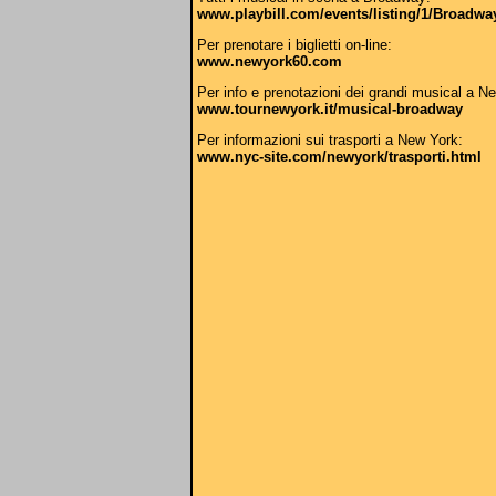
www.playbill.com/events/listing/1/Broadw
Per prenotare i biglietti on-line:
www.newyork60.com
Per info e prenotazioni dei grandi musical a N
www.tournewyork.it/musical-broadway
Per informazioni sui trasporti a New York:
www.nyc-site.com/newyork/trasporti.html