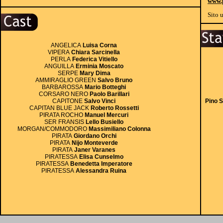
www.p
Sito u
ANGELICA
Luisa Corna
VIPERA
Chiara Sarcinella
PERLA
Federica Vitiello
ANGUILLA
Erminia Moscato
SERPE
Mary Dima
AMMIRAGLIO GREEN
Salvo Bruno
BARBAROSSA
Mario Botteghi
CORSARO NERO
Paolo Barillari
CAPITONE
Salvo Vinci
Pino S
CAPITAN BLUE JACK
Roberto Rossetti
PIRATA ROCHO
Manuel Mercuri
SER FRANSIS
Lello Busiello
MORGAN/COMMODORO
Massimiliano Colonna
PIRATA
Giordano Orchi
PIRATA
Nijo Monteverde
PIRATA
Janer Varanes
PIRATESSA
Elisa Cunselmo
PIRATESSA
Benedetta Imperatore
PIRATESSA
Alessandra Ruina