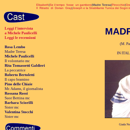
Elisabeth
|
Se il tempo fosse un gambero
|Madre Teresa|
Pinocchio
|
Gr
Il Ritratto di Dorian Gray
|
Joseph e la Strabiliante Tunica dei Sogni i
Leggi l'intervista
MADR
a Michele Paulicelli
Leggi le recensioni
(M. Pa
Rosa Lembo
Madre Teresa
IN ITA
Michele Paulicelli
Il volontario mc
Rita Tomassetti Galdieri
La peccatrice
Roberto Bertoletti
Il capo bramino
Pino delle Chiaie
Mr. Adams, il giornalista
Rossana Rossi
Suor Bettina mc
Barbara Sciorilli
Sister mc
Valentina Stocchi
Sister mc
Giada Nob