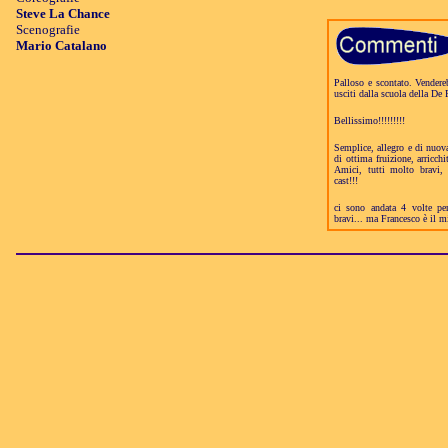
Steve La Chance
Scenografie
Mario Catalano
Palloso e scontato. Vendereb
usciti dalla scuola della De
Bellissimo!!!!!!!!!
Semplice, allegro e di nuova
di ottima fruizione, arricchi
Amici, tutti molto bravi, a
cast!!!
ci sono andata 4 volte pe
bravi... ma Francesco è il m