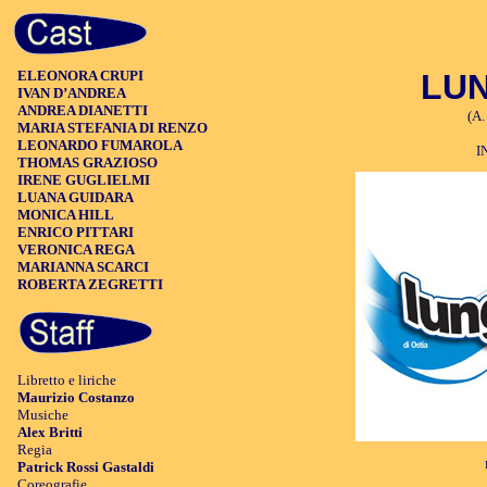
ELEONORA CRUPI
LU
IVAN D’ANDREA
ANDREA DIANETTI
(A.
MARIA STEFANIA DI RENZO
LEONARDO FUMAROLA
I
THOMAS GRAZIOSO
IRENE GUGLIELMI
LUANA GUIDARA
MONICA HILL
ENRICO PITTARI
VERONICA REGA
MARIANNA SCARCI
ROBERTA ZEGRETTI
Libretto e liriche
Maurizio Costanzo
Musiche
Alex Britti
Regia
Patrick Rossi Gastaldi
Coreografie