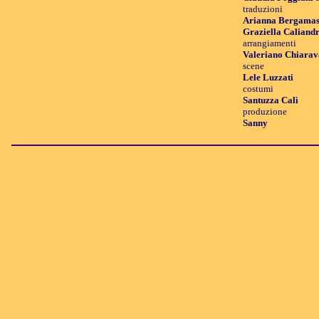
traduzioni
Arianna Bergamas
Graziella Caliand
arrangiamenti
Valeriano Chiarav
scene
Lele Luzzati
costumi
Santuzza Calì
produzione
Sanny