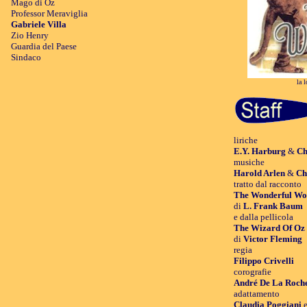
Mago di Oz
Professor Meraviglia
Gabriele Villa
Zio Henry
Guardia del Paese
Sindaco
la 
liriche
E.Y. Harburg
&
Ch
musiche
Harold Arlen
&
Ch
tratto dal racconto
The Wonderful Wo
di
L. Frank Baum
e dalla pellicola
The Wizard Of Oz
di
Victor Fleming
regia
Filippo Crivelli
corografie
André De La Roch
adattamento
Claudia Poggiani