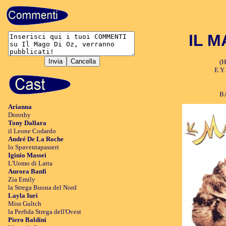
IL M
(H
E.Y.
B
Arianna
Dorothy
Tony Dallara
il Leone Codardo
André De La Roche
lo Spaventapasseri
Iginio Massei
L'Uomo di Latta
Aurora Banfi
Zia Emily
la Strega Buona del Nord
Layla Iuri
Miss Gultch
la Perfida Strega dell'Ovest
Piero Baldini